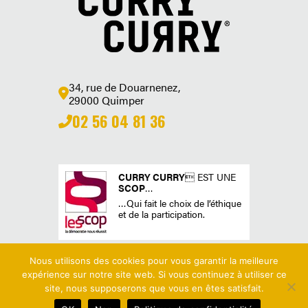
34, rue de Douarnenez,
29000 Quimper
02 56 04 81 36
CURRY CURRY
 EST UNE
SCOP
…
…Qui fait le choix de l’éthique
et de la participation.
Nous utilisons des cookies pour vous garantir la meilleure
expérience sur notre site web. Si vous continuez à utiliser ce
site, nous supposerons que vous en êtes satisfait.
MENTIONS LÉGALES
|
POLITIQUE DE CONFIDENTIALITÉ
© 2022 CONCEPTION & DÉVELOPPEMENT NETAO | TOUS DROITS