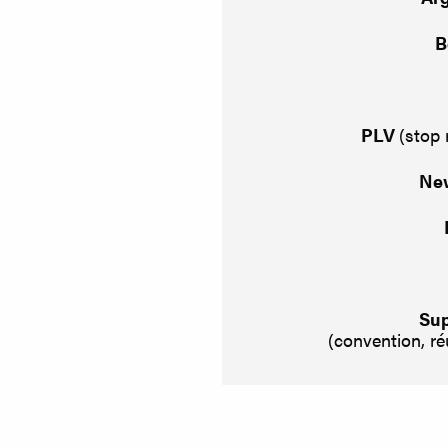
B
PLV
(stop
New
Sup
(convention, r