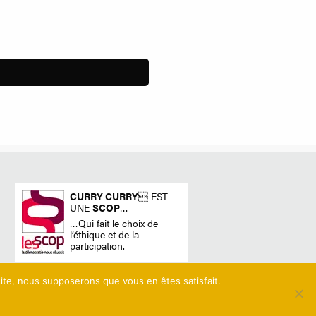
CURRY CURRY
 EST
UNE
SCOP
…
…Qui fait le choix de
l’éthique et de la
participation.
 site, nous supposerons que vous en êtes satisfait.
N & DÉVELOPPEMENT NETAO | TOUS DROITS RÉSERVÉS