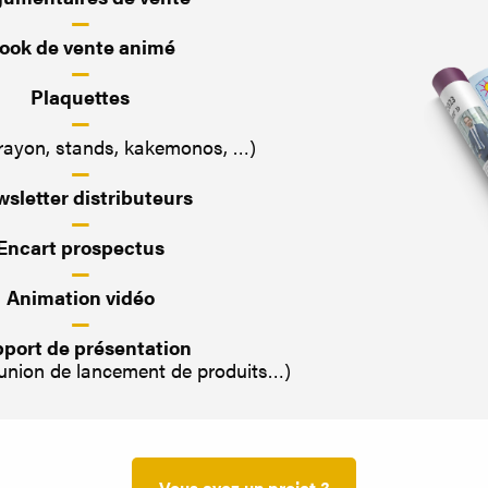
—
ook de vente animé
—
Plaquettes
—
 rayon, stands, kakemonos, …)
—
sletter distributeurs
—
Encart prospectus
—
Animation vidéo
—
port de présentation
éunion de lancement de produits…)
Vous avez un projet ?