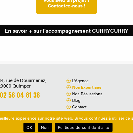
Contactez-nous !
En savoir + sur l’accompagnement CURRYCURRY
34, rue de Douarnenez,
L’Agence
29000 Quimper
Nos Expertises
02 56 04 81 36
Nos Réalisations
Blog
Contact
eilleure expérience sur notre site web. Si vous continuez à utiliser ce
OK
Non
Politique de confidentialité
É
© 2022 CONCEPTIO